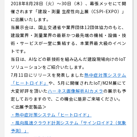
2018年8月28日（火）～30日（木）、幕張メッセにて開
催されます「建設・測量 生産性向上展（CSPI-EXPO）」
に出展いたします。
当展示会は、国土交通省や業界団体12団体協力のもと、
建設業界・測量業界の最新かつ最先端の機械・設備・技
術・サービスが一堂に集結する、本業界最大級のイベン
トです。
当日は、AIなどの新技術を組み込んだ建設現場向けのIoT
ソリューションをご紹介いたします。
7月11日にリリースを発表しました
熱中症対策システム
「ヒートロイド」
や、5月に開催されたIoT/M2M展にて
大変好評を頂いた
ハーネス画像解析AIカメラ
の展示も予
定しておりますので、この機会に是非ご来場ください。
＜出展予定製品＞
・熱中症対策システム「ヒートロイド」
・風向風速クラウド計測システム「サインロイド2（気象
予測）」