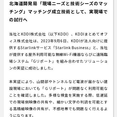
北海道開発局「現場ニーズと技術シーズのマッ
チング」マッチング成⽴技術として、実現場で
の試⾏へ
当社とKDDI株式会社（以下KDDI）、KDDIまとめてオフ
ィス株式会社は、2023年9月6日、KDDIが法人向けに提
供するStarlinkサービス「Starlink Business」と、当社
が提供する屋外利用可能な無線Wi-Fi機器ならびに遠隔臨
場システム「Gリポート」を組み合わせたソリューショ
ンの実証に成功しました。
本実証により、山間部やトンネルなど電波が届かない建
設現場においても「Ｇリポート」が問題なく利用可能な
ことを確認しました。多様な検査を実施する際、低遅延
での現場側映像の共有や、細かい文字の判読を可能とす
る高精細映像の共有が、不感地帯でも問題なく行えるよ
うになります。