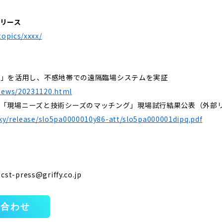
リース
topics/xxxx/
ink」を活⽤し、不感地帯での遠隔臨場システムを実証
news/20231120.html
「現場ニーズと技術シーズのマッチング」現場試行結果公表（外部リ
/ky/release/slo5pa0000010y86-att/slo5pa000001dipq.pdf
t-press@griffy.co.jp
い合わせ