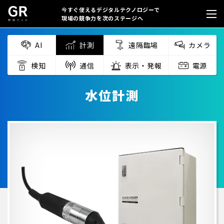
今すぐ使えるデジタルテクノロジーで
現場の競争力を次のステージへ
AI
計測
遠隔臨場
カメラ
検知
通信
表示・発報
電源
水位計測