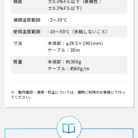
精度
±0.3%F.S.以下（直線性：
±0.2%F.S.以下）
補償温度範囲
-2～30℃
使用温度範囲
-10～50℃（氷結しないこと）
寸法
本体部：φ29.5×190(mm)
ケーブル：30m
質量
本体部：約300g
ケーブル：約60g/m
※ 動作確認・清掃・校正については、適時ご利用のお客様にて行っ
てください。