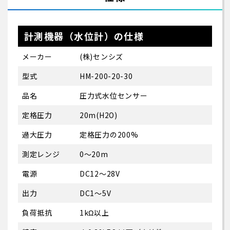
計測機器（水位計）の仕様
メーカー
(株)センシズ
型式
HM-200-20-30
品名
圧力式水位センサー
定格圧力
20m(H
2
O)
過大圧力
定格圧力の200%
測定レンジ
0～20m
電源
DC12～28V
出力
DC1～5V
負荷抵抗
1kΩ以上