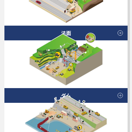
法面
ダム